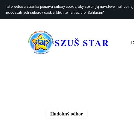
Táto webová stránka používa súbory cookie, aby ste pri jej návšteve mali čo najle
nepodstatných súborov cookie, kliknite na tlačidlo "Súhlasím"
SZUŠ STAR
Hudobný odbor
Prípravné štúdium - 35€