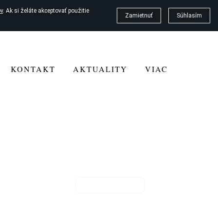
v
. Ak si želáte akceptovať použitie
Zamietnuť
Súhlasím
KONTAKT
AKTUALITY
VIAC
Výtvarný odbor
€
Prípravné štúdium - 25€