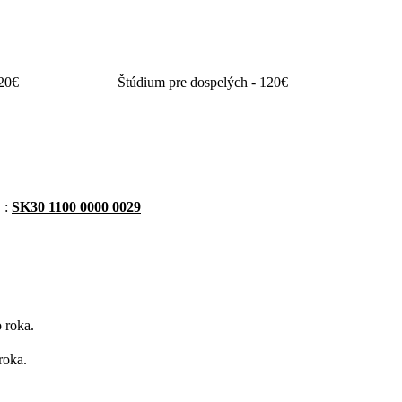
€
Základné štúdium - 35€
120€
Štúdium pre dospelých - 120€
 :
SK30 1100 0000 0029
 roka.
roka.