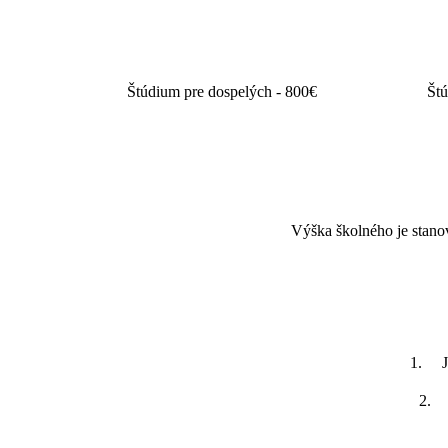
Základné štúdium - 55€
Štúdium pre dospelých - 800€
Štú
Výška školného je stan
1. Je
2. 