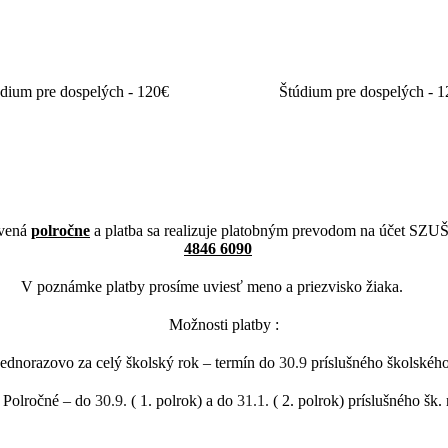
Základné štúdium - 35€
Základné štúdium - 35
dium pre dospelých - 120€
Štúdium pre dospelých - 
ovená
polročne
a platba sa realizuje platobným prevodom na účet SZUŠ
4846 6090
V poznámke platby prosíme uviesť meno a priezvisko žiaka.
Možnosti platby :
dnorazovo za celý školský rok – termín do
30.9
príslušného školského
Polročné – do
30.9.
( 1. polrok) a do
31.1.
( 2. polrok) príslušného šk. 