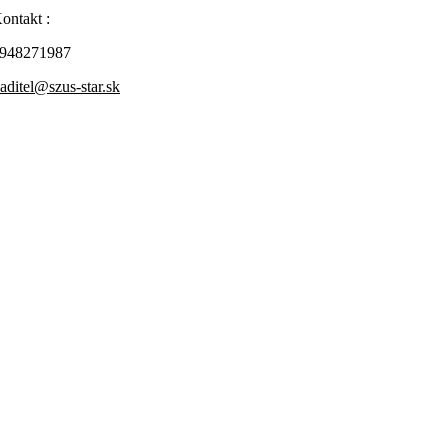
ontakt :
948271987
iaditel@szus-star.sk