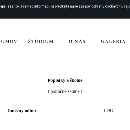
pší zážitok. Pre viac informácií si prečítajte naše
zásady ochrany osobných údajo
DOMOV
ŠTÚDIUM
O NÁS
GALÉRIA
Poplatky a školné
( polročné školné )
Tanečný odbor
LDO
Prípravné štúdium - 25€
Prípravné štúdium - 25